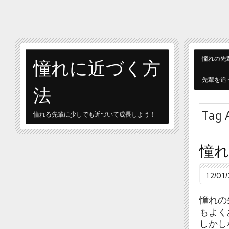
憧れに近づく方
憧れの先
先輩を追
法
Tag 
憧れる先輩に少しでも近づいて成長しよう！
憧
12/01
憧れの
もよく
しかし