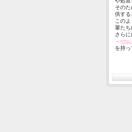
や処置
そのた
供する
このよ
輩たち
さらに
＜
http
を持っ