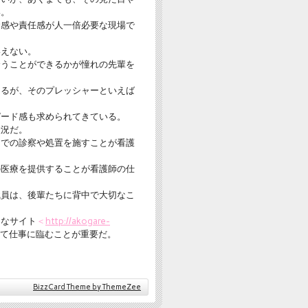
い。
命感や責任感が人一倍必要な現場で
いえない。
合うことができるかが憧れの先輩を
あるが、そのプレッシャーといえば
ピード感も求められてきている。
状況だ。
間での診察や処置を施すことが看護
の医療を提供することが看護師の仕
職員は、後輩たちに背中で大切なこ
うなサイト
＜
http://akogare-
て仕事に臨むことが重要だ。
BizzCard Theme by ThemeZee