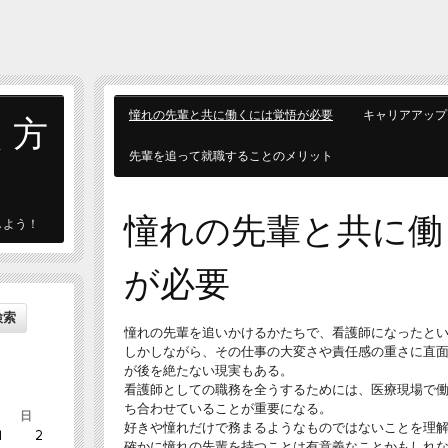
く方
憧れの先輩と共に働くには覚悟が必要
キャリアアップ
先輩を追って就職することのメリット
憧れの先輩と共に働
しよう！
が必要
憧れの先輩を追いかけるかたちで、看護師になったと
しかしながら、その仕事の大変さや責任感の重さに直
が後を絶たない現実もある。
看護師としての職務を全うするためには、医療現場で
ち合わせていることが重要になる。
日
好きや憧れだけで務まるようなものではないことを理
1
2
確かに憧れの先輩を持つことは有意義なことかもしれ