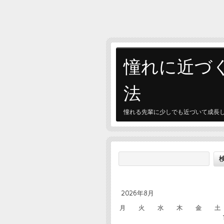
憧れに近づ
法
憧れる先輩に少しでも近づいて成長
2026年8月
月
火
水
木
金
土