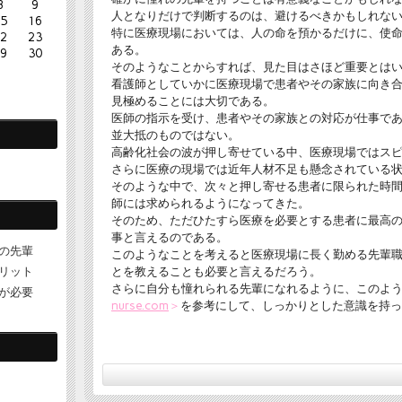
8
9
人となりだけで判断するのは、避けるべきかもしれな
5
16
特に医療現場においては、人の命を預かるだけに、使
2
23
ある。
9
30
そのようなことからすれば、見た目はさほど重要とは
看護師としていかに医療現場で患者やその家族に向き
見極めることには大切である。
医師の指示を受け、患者やその家族との対応が仕事で
並大抵のものではない。
高齢化社会の波が押し寄せている中、医療現場ではス
さらに医療の現場では近年人材不足も懸念されている
そのような中で、次々と押し寄せる患者に限られた時
師には求められるようになってきた。
そのため、ただひたすら医療を必要とする患者に最高
事と言えるのである。
の先輩
このようなことを考えると医療現場に長く勤める先輩
リット
とを教えることも必要と言えるだろう。
さらに自分も憧れられる先輩になれるように、このよ
が必要
nurse.com
＞
を参考にして、しっかりとした意識を持っ